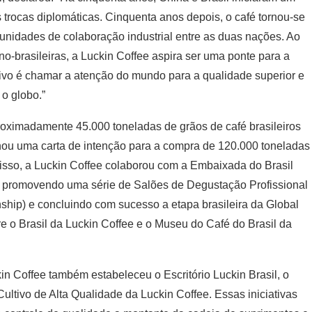
as trocas diplomáticas. Cinquenta anos depois, o café tornou-se
tunidades de colaboração industrial entre as duas nações. Ao
o-brasileiras, a Luckin Coffee aspira ser uma ponte para a
etivo é chamar a atenção do mundo para a qualidade superior e
 o globo.”
roximadamente 45.000 toneladas de grãos de café brasileiros
nou uma carta de intenção para a compra de 120.000 toneladas
disso, a Luckin Coffee colaborou com a Embaixada do Brasil
al, promovendo uma série de Salões de Degustação Profissional
p) e concluindo com sucesso a etapa brasileira da Global
re o Brasil da Luckin Coffee e o Museu do Café do Brasil da
 Coffee também estabeleceu o Escritório Luckin Brasil, o
ultivo de Alta Qualidade da Luckin Coffee. Essas iniciativas