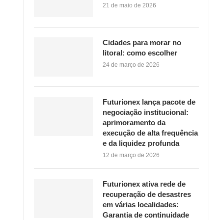
21 de maio de 2026
Cidades para morar no
litoral: como escolher
24 de março de 2026
Futurionex lança pacote de
negociação institucional:
aprimoramento da
execução de alta frequência
e da liquidez profunda
12 de março de 2026
Futurionex ativa rede de
recuperação de desastres
em várias localidades:
Garantia de continuidade