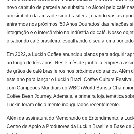
novo capítulo de parceria ao substituir o álcool pelo café n
um símbolo da amizade sino-brasileira, criando vastas opor
entrarmos nos próximos ’50 Anos Dourados’ das relações sin
integração e o intercâmbio na indústria do café. Nosso obj
o sabor do café brasileiro, espalhando o seu aroma por todo
Em 2022, a Luckin Coffee anunciou planos para adquirir ap
ao longo de três anos. Neste mês de junho, a empresa assi
de grãos de café brasileiros nos próximos dois anos. Além 
este ano para lançar o Luckin Brazil Coffee Culture Festiv
com Campeões Mundiais do WBC (World Barista Championshi
Coffee Bean Journey. Ademais, a primeira loja temática sob
Luckin foram oficialmente inaugurados recentemente.
Além da assinatura do Memorando de Entendimento, a Luckin
Centro de Apoio a Produtores da Luckin Brasil e a Base de C